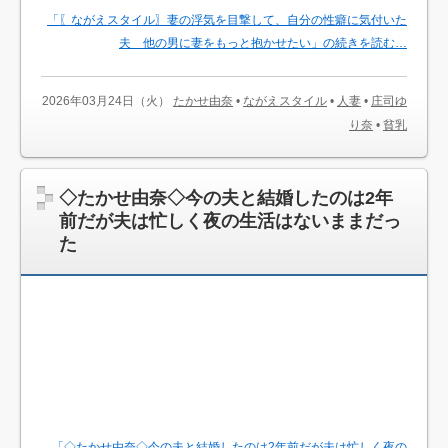
「〖ながえスタイル〗妻の浮気を目撃して、自分の性癖に気付いた
夫 他の男に妻をもっと抱かせたい」の続きを読む…
2026年03月24日（火）
たかせ由奈
•
ながえスタイル
•
人妻
•
庄司ゆ
り奈
•
貧乳
◇たかせ由奈◇今の夫と結婚したのは2年
前だが夫は忙しく夜の生活はないままだっ
た
「◇たかせ由奈◇今の夫と結婚したのは2年前だが夫は忙しく夜の