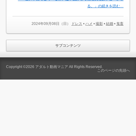
る。」の続きを読む…
2024年09月08日（日）
ドレス
•
ハメ
•
撮影
•
結婚
•
鬼畜
サブコンテンツ
Copyright ©2026
アダルト動画マニア
All Rights Reserved.
このページの先頭へ